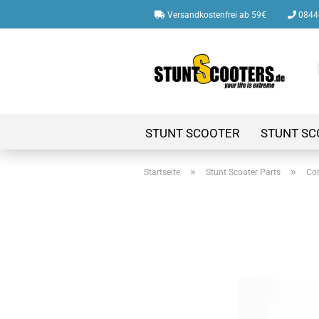
Versandkostenfrei ab 59€
08446
STUNT SCOOTER
STUNT SC
»
»
Startseite
Stunt Scooter Parts
Co