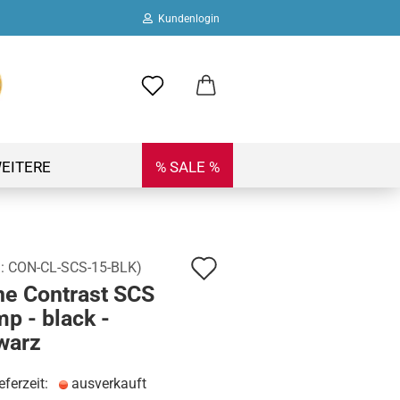
Kundenlogin
ail
swort
EITERE
% SALE %
Auf
.:
CON-CL-SCS-15-BLK
)
 erstellen
ne Contrast SCS
den
ort vergessen?
p - black -
Merkzettel
warz
eferzeit:
ausverkauft