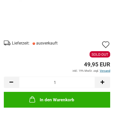
A
Lieferzeit:
ausverkauft
d
SOLD OUT
M
49,95 EUR
inkl. 19% MwSt. zzgl.
Versand
In den Warenkorb