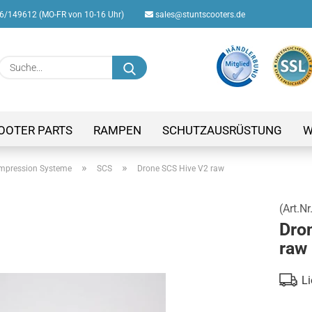
/149612 (MO-FR von 10-16 Uhr)
sales@stuntscooters.de
Suche...
E-M
Pas
OOTER PARTS
RAMPEN
SCHUTZAUSRÜSTUNG
W
»
»
mpression Systeme
SCS
Drone SCS Hive V2 raw
(Art.Nr
Konto
Dro
Passw
raw
Li