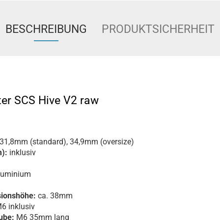
BESCHREIBUNG
PRODUKTSICHERHEIT
ter SCS Hive V2 raw
31,8mm (standard), 34,9mm (oversize)
):
inklusiv
luminium
ionshöhe:
ca. 38mm
6 inklusiv
ube:
M6 35mm lang