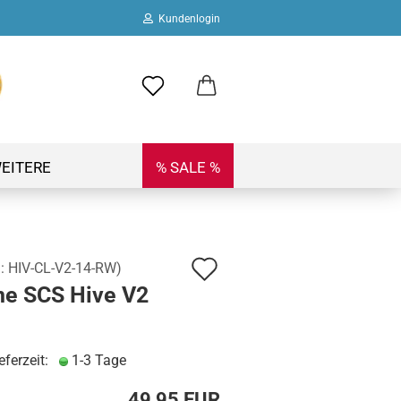
Kundenlogin
ail
swort
EITERE
% SALE %
Auf
.:
HIV-CL-V2-14-RW
)
 erstellen
ne SCS Hive V2
den
ort vergessen?
Merkzettel
eferzeit:
1-3 Tage
49,95 EUR