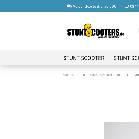
Versandkostenfrei ab 59€
08446
STUNT SCOOTER
STUNT SC
»
»
Startseite
Stunt Scooter Parts
Co