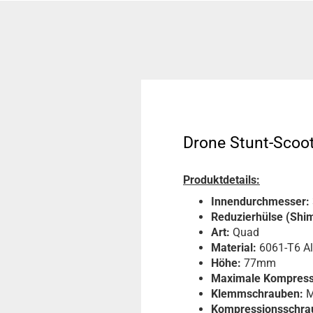
Drone Stunt-Scoo
Produktdetails:
Innendurchmesser:
Reduzierhülse (Shim
Art:
Quad
Material:
6061-T6 A
Höhe:
77mm
Maximale Kompress
Klemmschrauben:
M
Kompressionsschra