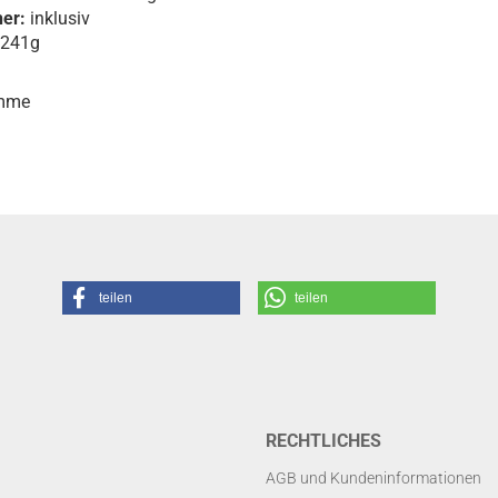
her:
inklusiv
 241g
mme
teilen
teilen
RECHTLICHES
AGB und Kundeninformationen