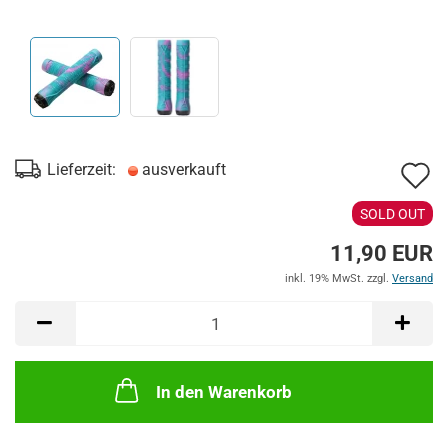
A
Lieferzeit:
ausverkauft
d
SOLD OUT
M
11,90 EUR
inkl. 19% MwSt. zzgl.
Versand
In den Warenkorb