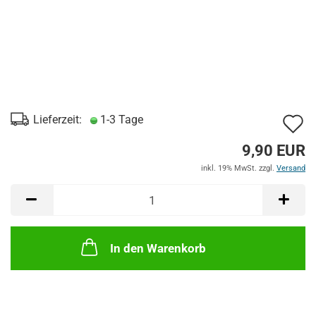
A
Lieferzeit:
1-3 Tage
d
9,90 EUR
M
inkl. 19% MwSt. zzgl.
Versand
In den Warenkorb