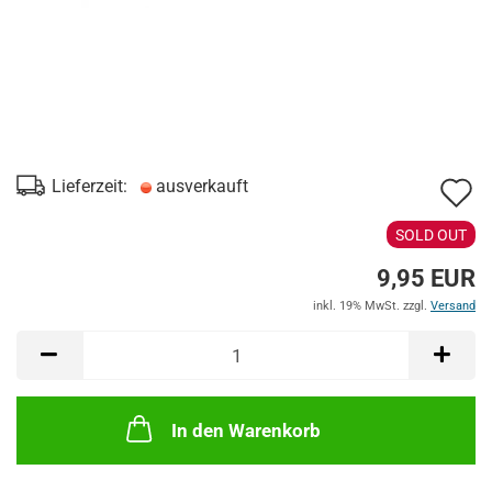
A
Lieferzeit:
ausverkauft
d
SOLD OUT
M
9,95 EUR
inkl. 19% MwSt. zzgl.
Versand
In den Warenkorb