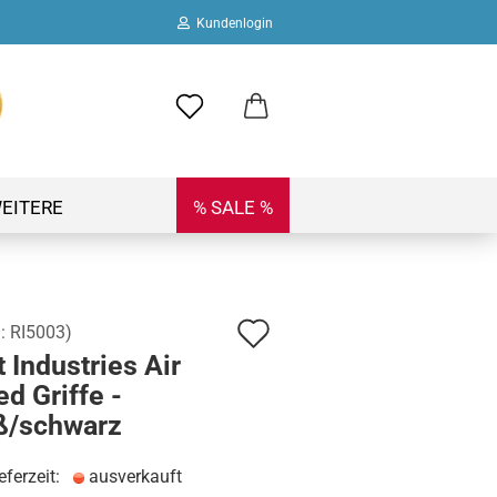
Kundenlogin
ail
swort
EITERE
% SALE %
Auf
.:
RI5003
)
 erstellen
 Industries Air
den
ort vergessen?
d Griffe -
Merkzettel
ß/schwarz
eferzeit:
ausverkauft