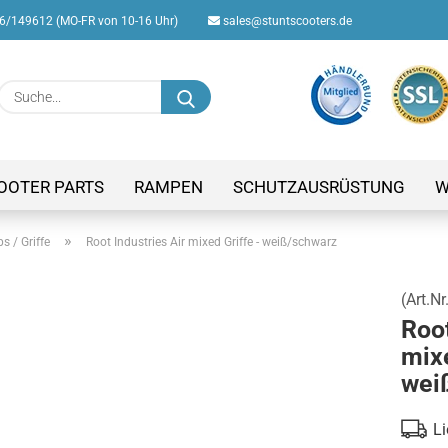
/149612 (MO-FR von 10-16 Uhr)
sales@stuntscooters.de
Suche...
E-M
Pas
OOTER PARTS
RAMPEN
SCHUTZAUSRÜSTUNG
W
»
ps / Griffe
Root Industries Air mixed Griffe - weiß/schwarz
(Art.Nr
Konto
Root
Passw
mixe
wei
Li