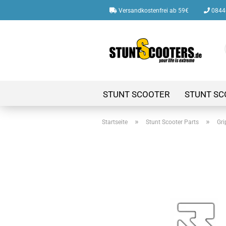
Versandkostenfrei ab 59€
08446
STUNT SCOOTER
STUNT SC
»
»
Startseite
Stunt Scooter Parts
Gri