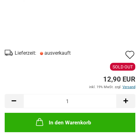
A
Lieferzeit:
ausverkauft
d
SOLD OUT
M
12,90 EUR
inkl. 19% MwSt. zzgl.
Versand
In den Warenkorb