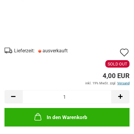
A
Lieferzeit:
ausverkauft
d
SOLD OUT
M
4,00 EUR
inkl. 19% MwSt. zzgl.
Versand
In den Warenkorb