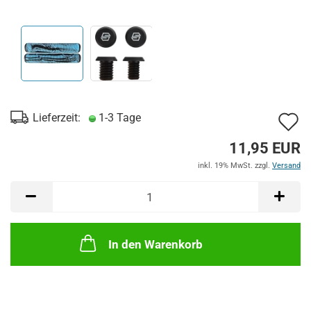
A
Lieferzeit:
1-3 Tage
d
11,95 EUR
M
inkl. 19% MwSt. zzgl.
Versand
In den Warenkorb