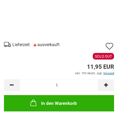
A
Lieferzeit:
ausverkauft
d
SOLD OUT
M
11,95 EUR
inkl. 19% MwSt. zzgl.
Versand
In den Warenkorb