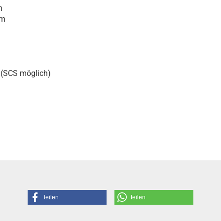
m
m
(SCS möglich)
teilen
teilen