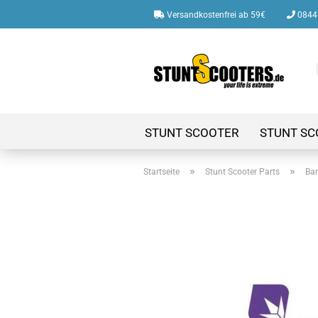
Versandkostenfrei ab 59€
08446
STUNT SCOOTER
STUNT SC
»
»
Startseite
Stunt Scooter Parts
Bar