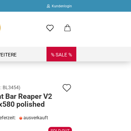
Kundenlogin
ail
swort
EITERE
% SALE %
Auf
.:
BL3454
)
 erstellen
nt Bar Reaper V2
den
ort vergessen?
x580 polished
Merkzettel
eferzeit:
ausverkauft
SOLD OUT