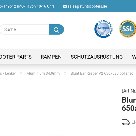
/149612 (MO-FR von 10-16 Uhr)
sales@stuntscooters.de
Suche...
E-M
Pas
OOTER PARTS
RAMPEN
SCHUTZAUSRÜSTUNG
W
»
»
s / Lenker
Aluminium 34.9mm
Blunt Bar Reaper V2 650x580 polished
(Art.Nr
Konto
Blu
Passw
650
Li