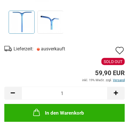
A
Lieferzeit:
ausverkauft
d
SOLD OUT
M
59,90 EUR
inkl. 19% MwSt. zzgl.
Versand
In den Warenkorb