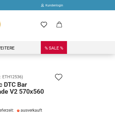
Kundenlogin
ail
swort
EITERE
% SALE %
Auf
.:
ETH12536
)
 erstellen
c DTC Bar
den
ort vergessen?
ade V2 570x560
Merkzettel
eferzeit:
ausverkauft