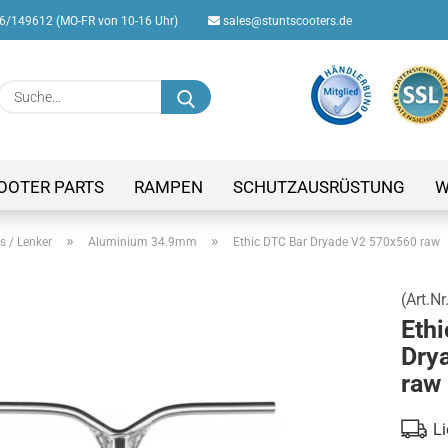
/149612 (MO-FR von 10-16 Uhr)
sales@stuntscooters.de
Suche...
E-M
Pas
OOTER PARTS
RAMPEN
SCHUTZAUSRÜSTUNG
W
»
»
s / Lenker
Aluminium 34.9mm
Ethic DTC Bar Dryade V2 570x560 raw
(Art.Nr
Konto
Ethi
Passw
Dry
raw
Li