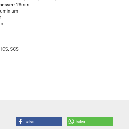
messer:
28mm
luminium
m
m
 ICS, SCS
teilen
teilen