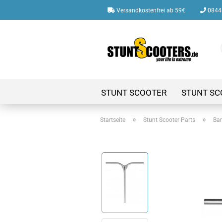
Versandkostenfrei ab 59€
08446
STUNT SCOOTER
STUNT SC
»
»
Startseite
Stunt Scooter Parts
Bar