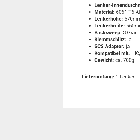
Lenker-Innendurch
Material:
6061 T6 A
Lenkerhöhe:
570m
Lenkerbreite:
560m
Backsweep:
3 Grad
Klemmschlitz:
ja
SCS Adapter:
ja
Kompatibel mit:
IHC,
Gewicht:
ca. 700g
Lieferumfang:
1 Lenker