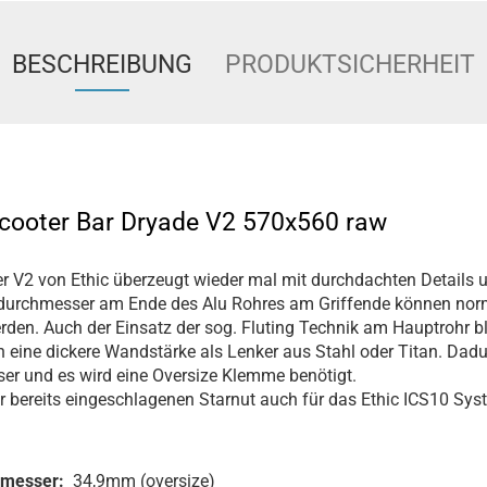
BESCHREIBUNG
PRODUKTSICHERHEIT
Scooter Bar Dryade V2 570x560 raw
 V2 von Ethic überzeugt wieder mal mit durchdachten Details 
durchmesser am Ende des Alu Rohres am Griffende können nor
den. Auch der Einsatz der sog. Fluting Technik am Hauptrohr bl
eine dickere Wandstärke als Lenker aus Stahl oder Titan. Dadu
r und es wird eine Oversize Klemme benötigt.
er bereits eingeschlagenen Starnut auch für das Ethic ICS10 Sys
hmesser:
34,9mm (oversize)