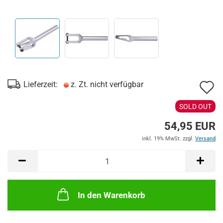
A
Lieferzeit:
z. Zt. nicht verfügbar
d
SOLD OUT
M
54,95 EUR
inkl. 19% MwSt. zzgl.
Versand
In den Warenkorb