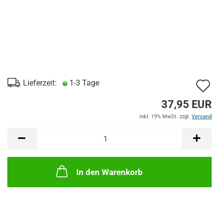
A
Lieferzeit:
1-3 Tage
d
37,95 EUR
M
inkl. 19% MwSt. zzgl.
Versand
In den Warenkorb