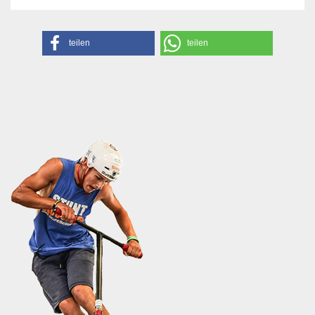
teilen
teilen