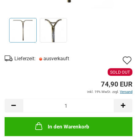
A
Lieferzeit:
ausverkauft
d
SOLD OUT
M
74,90 EUR
inkl. 19% MwSt. zzgl.
Versand
In den Warenkorb