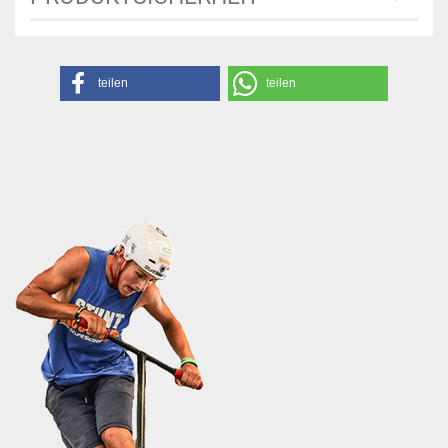
teilen
teilen