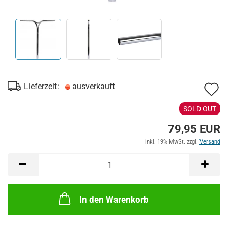
A
Lieferzeit:
ausverkauft
d
SOLD OUT
M
79,95 EUR
inkl. 19% MwSt. zzgl.
Versand
In den Warenkorb