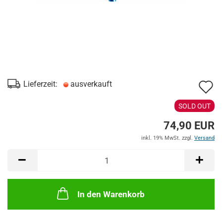
A
Lieferzeit:
ausverkauft
d
SOLD OUT
M
74,90 EUR
inkl. 19% MwSt. zzgl.
Versand
In den Warenkorb