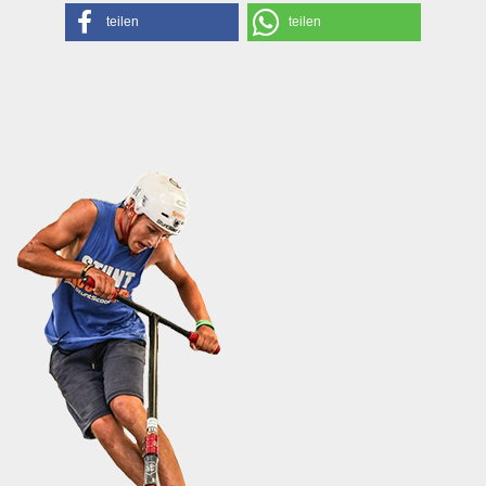
teilen
teilen