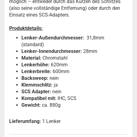
möglich – entweder durch das Kürzen des Schlitzes
(also seine vollständige Entfernung) oder durch den
Einsatz eines SCS-Adapters.
Produktdetails:
Lenker-Außendurchmesser:
31,8mm
(standard)
Lenker-Innendurchmesser:
28mm
Material:
Chromstahl
Lenkerhöhe:
620mm
Lenkerbreite:
600mm
Backsweep:
nein
Klemmschlitz:
ja
SCS Adapter:
nein
Kompatibel mit:
IHC, SCS
Gewicht:
ca. 880g
Lieferumfang:
1 Lenker