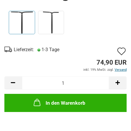
A
Lieferzeit:
1-3 Tage
d
74,90 EUR
M
inkl. 19% MwSt. zzgl.
Versand
In den Warenkorb