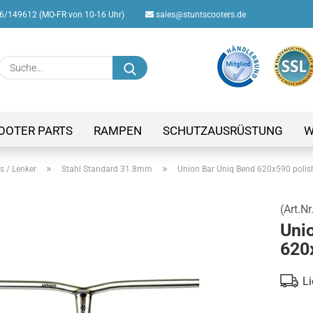
/149612 (MO-FR von 10-16 Uhr)
sales@stuntscooters.de
Suche...
E-M
Pas
OOTER PARTS
RAMPEN
SCHUTZAUSRÜSTUNG
W
»
»
s / Lenker
Stahl Standard 31.8mm
Union Bar Uniq Bend 620x590 polis
(Art.Nr
Konto
Uni
Passw
620
Li