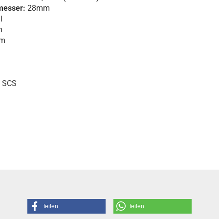
messer:
28mm
l
m
m
, SCS
teilen
teilen