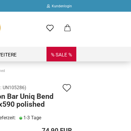
Kundenlogin
ail
swort
EITERE
% SALE %
hed
Auf
.:
UN105286
)
 erstellen
on Bar Uniq Bend
den
ort vergessen?
x590 polished
Merkzettel
eferzeit:
1-3 Tage
74,90 EUR