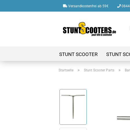
Versandkostenfrei ab 59€
08446
STUNT SCOOTER
STUNT SC
»
»
Startseite
Stunt Scooter Parts
Bar