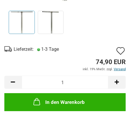
A
Lieferzeit:
1-3 Tage
d
74,90 EUR
M
inkl. 19% MwSt. zzgl.
Versand
In den Warenkorb