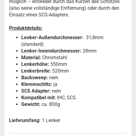
möglich – entweder durch das Kürzen des Schlitzes
(also seine vollständige Entfernung) oder durch den
Einsatz eines SCS-Adapters.
Produktdetails:
Lenker-Außendurchmesser:
31,8mm
(standard)
Lenker-Innendurchmesser:
28mm
Material:
Chromstahl
Lenkerhöhe:
550mm
Lenkerbreite:
520mm
Backsweep:
nein
Klemmschlitz:
ja
SCS Adapter:
nein
Kompatibel mit:
IHC, SCS
Gewicht:
ca. 800g
Lieferumfang:
1 Lenker