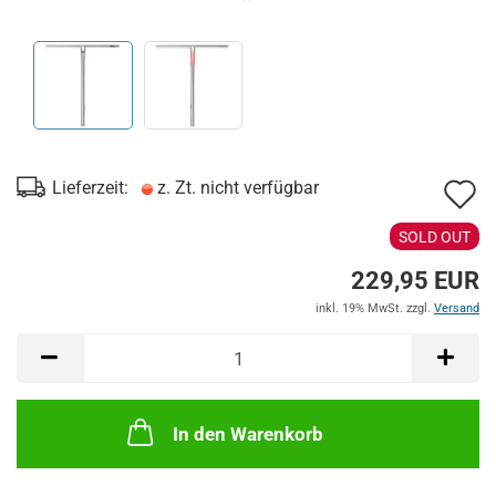
A
Lieferzeit:
z. Zt. nicht verfügbar
d
SOLD OUT
M
229,95 EUR
inkl. 19% MwSt. zzgl.
Versand
In den Warenkorb