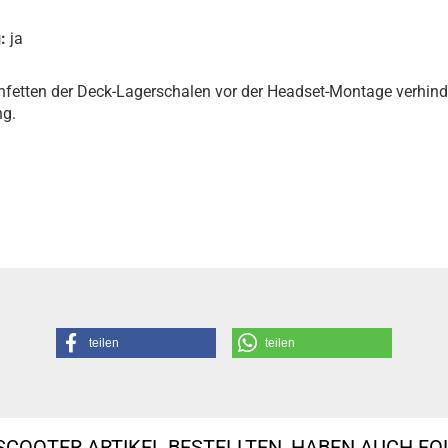
:
ja
infetten der Deck-Lagerschalen vor der Headset-Montage verhind
ng.
teilen
teilen
SCOOTER ARTIKEL BESTELLTEN, HABEN AUCH F