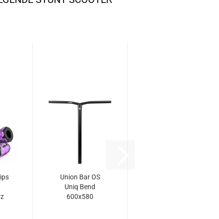
ips
Union Bar OS
Uniq Bend
rz
600x580
schwarz