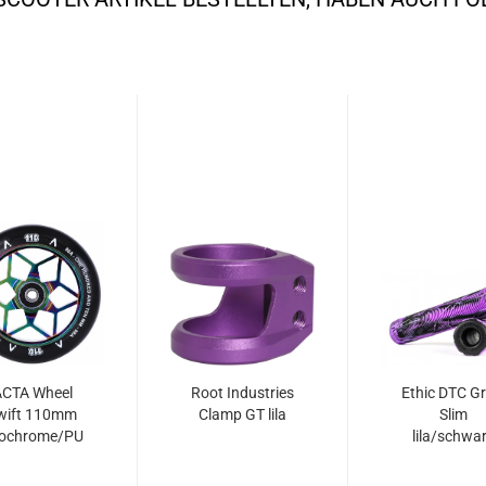
CTA Wheel
Root Industries
Ethic DTC Gr
wift 110mm
Clamp GT lila
Slim
ochrome/PU
lila/schwa
schwarz...