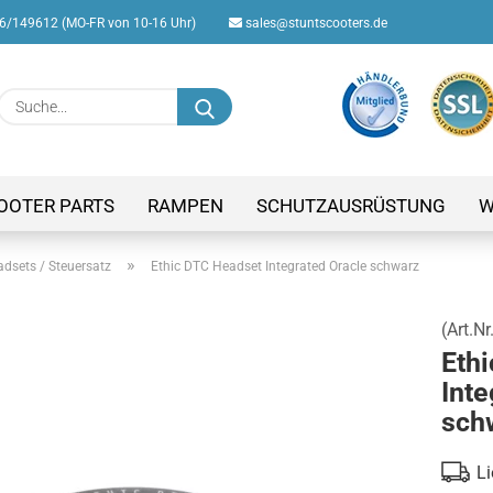
/149612 (MO-FR von 10-16 Uhr)
sales@stuntscooters.de
Suche...
E-M
Pas
OOTER PARTS
RAMPEN
SCHUTZAUSRÜSTUNG
W
»
dsets / Steuersatz
Ethic DTC Headset Integrated Oracle schwarz
(Art.Nr
Konto
Eth
Passw
Inte
sch
Li