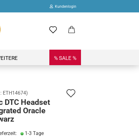
Kundenlogin
ail
swort
EITERE
% SALE %
Auf
.:
ETH14674
)
 erstellen
ic DTC Headset
den
ort vergessen?
grated Oracle
Merkzettel
warz
eferzeit:
1-3 Tage