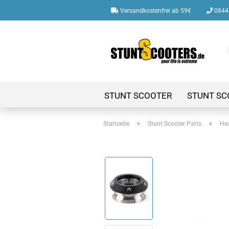
Versandkostenfrei ab 59€
08446
STUNT SCOOTER
STUNT SC
»
»
Startseite
Stunt Scooter Parts
Hea