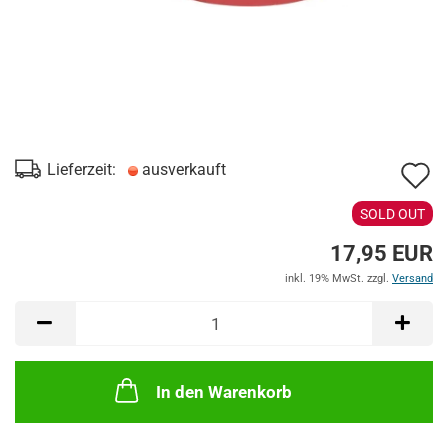
A
Lieferzeit:
ausverkauft
d
SOLD OUT
M
17,95 EUR
inkl. 19% MwSt. zzgl.
Versand
In den Warenkorb