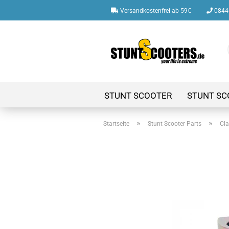
Versandkostenfrei ab 59€
08446
STUNT SCOOTER
STUNT SC
»
»
Startseite
Stunt Scooter Parts
Cl