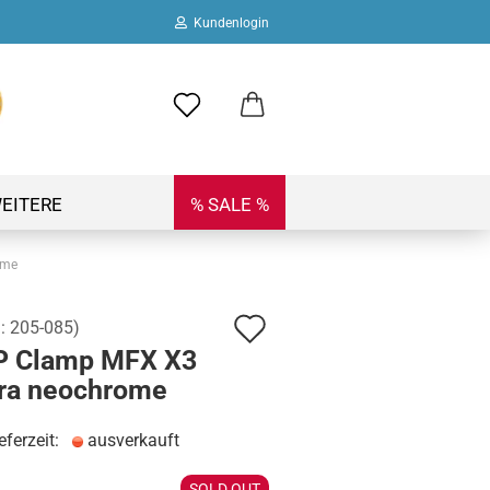
Kundenlogin
ail
swort
EITERE
% SALE %
ome
Auf
.:
205-085
)
 erstellen
 Clamp MFX X3
den
ort vergessen?
ra neochrome
Merkzettel
eferzeit:
ausverkauft
SOLD OUT