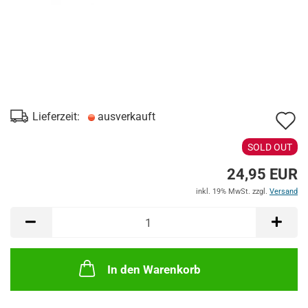
A
Lieferzeit:
ausverkauft
d
SOLD OUT
M
24,95 EUR
inkl. 19% MwSt. zzgl.
Versand
In den Warenkorb