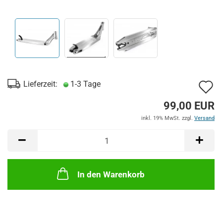
A
Lieferzeit:
1-3 Tage
d
99,00 EUR
M
inkl. 19% MwSt. zzgl.
Versand
In den Warenkorb