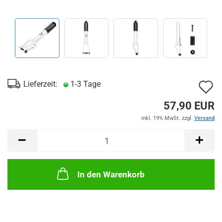
A
Lieferzeit:
1-3 Tage
d
57,90 EUR
M
inkl. 19% MwSt. zzgl.
Versand
In den Warenkorb