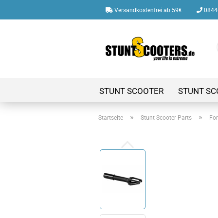
Versandkostenfrei ab 59€
08446
STUNT SCOOTER
STUNT SC
»
»
Startseite
Stunt Scooter Parts
For