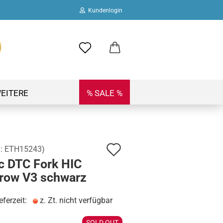
Kundenlogin
ail
swort
EITERE
% SALE %
Auf
.:
ETH15243
)
 erstellen
c DTC Fork HIC
den
ort vergessen?
row V3 schwarz
Merkzettel
eferzeit:
z. Zt. nicht verfügbar
SOLD OUT