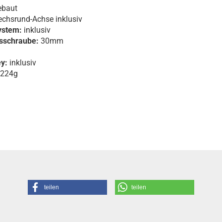
ebaut
hsrund-Achse inklusiv
ystem:
inklusiv
sschraube:
30mm
y:
inklusiv
 224g
teilen
teilen