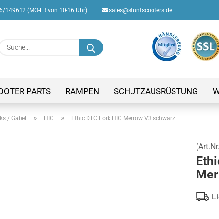
/149612 (MO-FR von 10-16 Uhr)
sales@stuntscooters.de
Suche...
E-M
Pas
OOTER PARTS
RAMPEN
SCHUTZAUSRÜSTUNG
W
»
»
ks / Gabel
HIC
Ethic DTC Fork HIC Merrow V3 schwarz
(Art.Nr
Konto
Ethi
Passw
Mer
Li