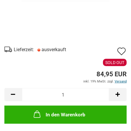
A
Lieferzeit:
ausverkauft
d
SOLD OUT
M
84,95 EUR
inkl. 19% MwSt. zzgl.
Versand
In den Warenkorb