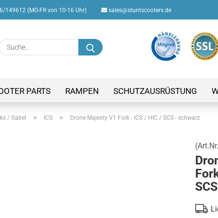
/149612 (MO-FR von 10-16 Uhr)
sales@stuntscooters.de
Suche...
E-M
Pas
OOTER PARTS
RAMPEN
SCHUTZAUSRÜSTUNG
W
»
»
ks / Gabel
ICS
Drone Majesty V1 Fork - ICS / HIC / SCS - schwarz
(Art.Nr
Konto
Dro
Passw
Fork
SCS
Li