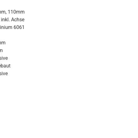
mm, 110mm
inkl. Achse
inium 6061
mm
m
sive
ebaut
sive