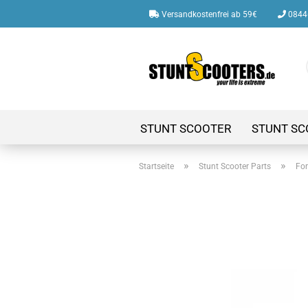
Versandkostenfrei ab 59€
08446
STUNT SCOOTER
STUNT SC
»
»
Startseite
Stunt Scooter Parts
For