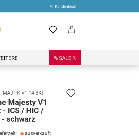
Kundenlogin
ail
swort
EITERE
% SALE %
Auf
.:
MAJ-FK-V1-14-BK
)
 erstellen
ne Majesty V1
den
ort vergessen?
 - ICS / HIC /
Merkzettel
 - schwarz
eferzeit:
ausverkauft