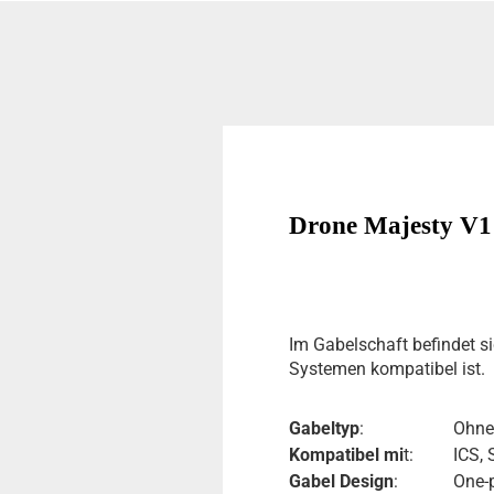
Drone Majesty V1 
Im Gabelschaft befindet s
Systemen kompatibel ist.
Gabeltyp
:
Ohne
Kompatibel mi
t:
ICS,
Gabel Design
:
One-