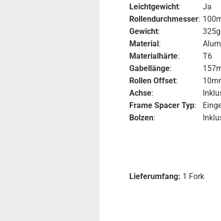
Leichtgewicht
:
Ja
Rollendurchmesser
:
100
Gewicht
:
325g 
Material
:
Alum
Materialhärte
:
T6
Gabellänge
:
157
Rollen Offset
:
10m
Achse
:
Inklu
Frame Spacer Typ
:
Eing
Bolzen
:
Inklu
Lieferumfang:
1 Fork