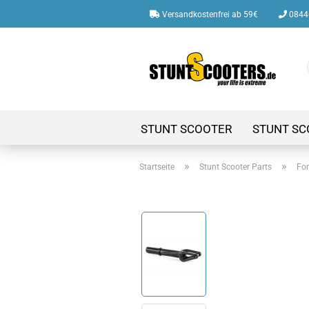
Versandkostenfrei ab 59€
08446
STUNT SCOOTER
STUNT SC
»
»
Startseite
Stunt Scooter Parts
For