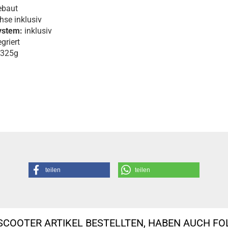
ebaut
se inklusiv
ystem:
inklusiv
griert
 325g
teilen
teilen
SCOOTER ARTIKEL BESTELLTEN, HABEN AUCH F