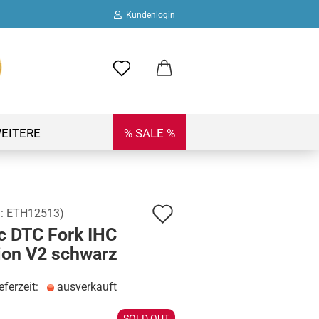
Kundenlogin
ail
swort
EITERE
% SALE %
Auf
.:
ETH12513
)
 erstellen
c DTC Fork IHC
den
ort vergessen?
ion V2 schwarz
Merkzettel
eferzeit:
ausverkauft
SOLD OUT