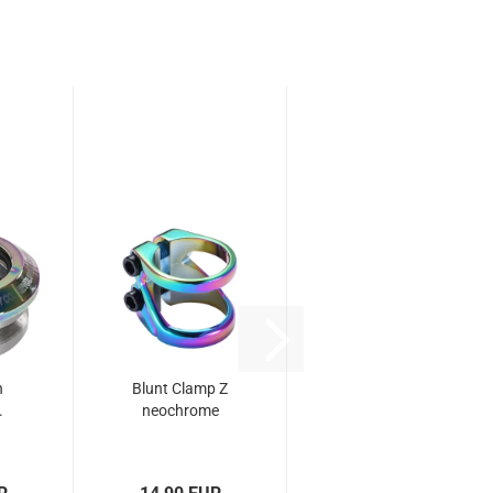
n
Blunt Clamp Z
.
neochrome
..