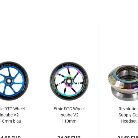
ic DTC Wheel
Ethic DTC Wheel
Revolutio
Incube V2
Incube V2
Supply Co
10mm blau
110mm
Headset
neochrome...
Integrated.