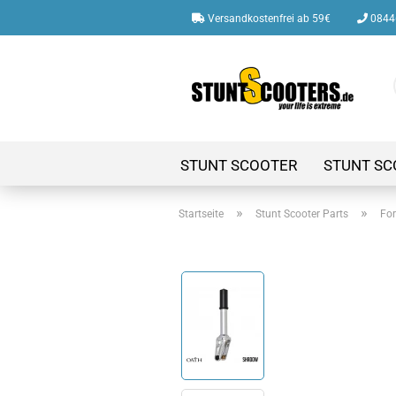
Versandkostenfrei ab 59€
08446
STUNT SCOOTER
STUNT SC
»
»
Startseite
Stunt Scooter Parts
For