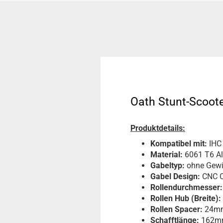
Oath Stunt-Scoote
Produktdetails:
Kompatibel mit:
IHC
Material:
6061 T6 A
Gabeltyp:
ohne Gew
Gabel Design:
CNC O
Rollendurchmesser:
Rollen Hub (Breite):
Rollen Spacer:
24m
Schafftlänge:
162m