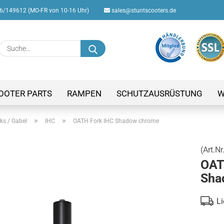
/149612 (MO-FR von 10-16 Uhr)
sales@stuntscooters.de
Suche...
E-M
Pas
OOTER PARTS
RAMPEN
SCHUTZAUSRÜSTUNG
W
»
»
ks / Gabel
IHC
OATH Fork IHC Shadow chrome
(Art.Nr
Konto
OAT
Passw
Sha
Li