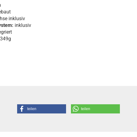
m
ebaut
se inklusiv
ystem:
inklusiv
griert
 349g
teilen
teilen