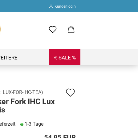
Kundenlogin
ail
swort
EITERE
% SALE %
Auf
.:
LUX-FOR-IHC-TEA
)
 erstellen
ker Fork IHC Lux
den
ort vergessen?
is
Merkzettel
eferzeit:
1-3 Tage
54,95 EUR