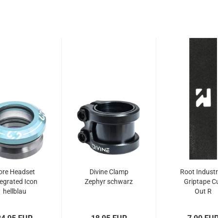
ore Headset
Divine Clamp
Root Industr
tegrated Icon
Zephyr schwarz
Griptape C
hellblau
Out R