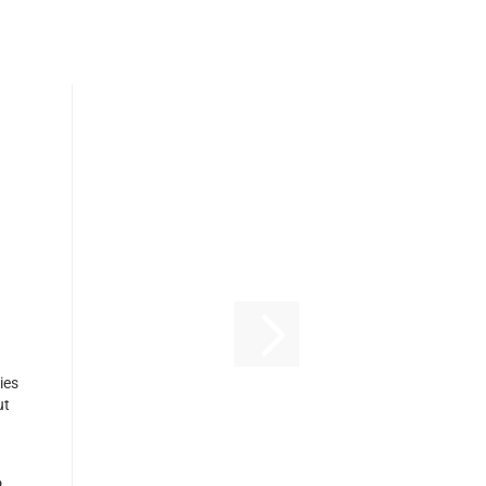
ies
ut