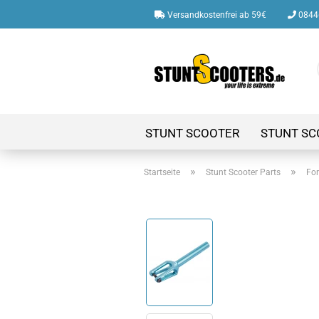
Versandkostenfrei ab 59€
08446
STUNT SCOOTER
STUNT SC
»
»
Startseite
Stunt Scooter Parts
For