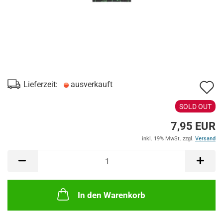
A
Lieferzeit:
ausverkauft
d
SOLD OUT
M
7,95 EUR
inkl. 19% MwSt. zzgl.
Versand
In den Warenkorb