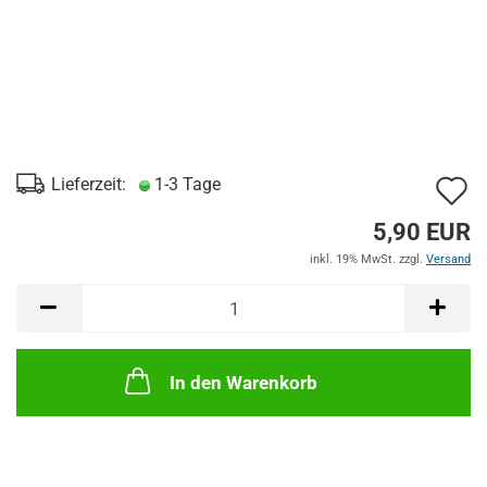
A
Lieferzeit:
1-3 Tage
d
5,90 EUR
M
inkl. 19% MwSt. zzgl.
Versand
In den Warenkorb