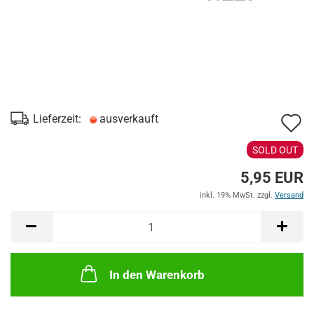
A
Lieferzeit:
ausverkauft
d
SOLD OUT
M
5,95 EUR
inkl. 19% MwSt. zzgl.
Versand
In den Warenkorb