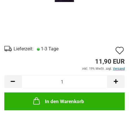
A
Lieferzeit:
1-3 Tage
d
11,90 EUR
M
inkl. 19% MwSt. zzgl.
Versand
In den Warenkorb