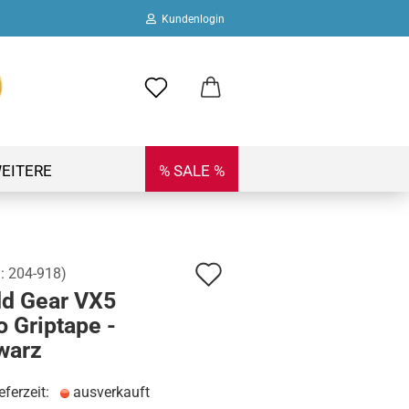
Kundenlogin
ail
swort
EITERE
% SALE %
Auf
.:
204-918
)
 erstellen
d Gear VX5
den
ort vergessen?
o Griptape -
Merkzettel
warz
eferzeit:
ausverkauft