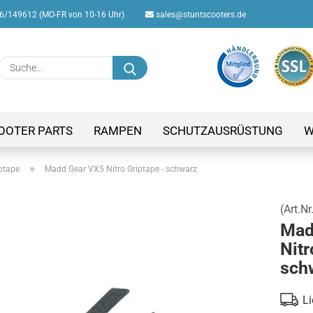
/149612 (MO-FR von 10-16 Uhr)
sales@stuntscooters.de
Suche...
E-M
Pas
OOTER PARTS
RAMPEN
SCHUTZAUSRÜSTUNG
W
»
ptape
Madd Gear VX5 Nitro Griptape - schwarz
(Art.Nr
Konto
Mad
Passw
Nitr
sch
Li