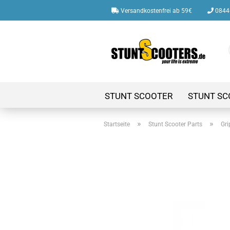
Versandkostenfrei ab 59€
08446
STUNT SCOOTER
STUNT SC
»
»
Startseite
Stunt Scooter Parts
Gri