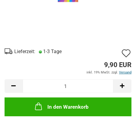
A
Lieferzeit:
1-3 Tage
d
9,90 EUR
M
inkl. 19% MwSt. zzgl.
Versand
In den Warenkorb