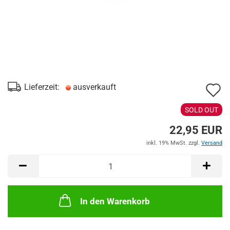
A
Lieferzeit:
ausverkauft
d
SOLD OUT
M
22,95 EUR
inkl. 19% MwSt. zzgl.
Versand
In den Warenkorb