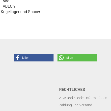
88a
ABEC 9
. Kugellager und Spacer
teilen
teilen
RECHTLICHES
AGB und Kundeninformationen
Zahlung und Versand