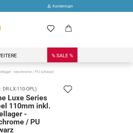
Kundenlogin
ail
swort
EITERE
% SALE %
ellager - neochrome / PU schwarz
Auf
.:
DR-LX-110-OPL
)
 erstellen
ne Luxe Series
den
ort vergessen?
el 110mm inkl.
Merkzettel
llager -
chrome / PU
warz