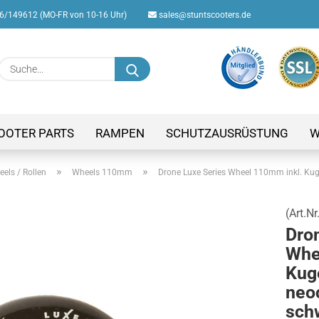
/149612 (MO-FR von 10-16 Uhr)
sales@stuntscooters.de
Suche...
E-M
Pas
OOTER PARTS
RAMPEN
SCHUTZAUSRÜSTUNG
W
»
»
els / Rollen
Wheels 110mm
Drone Luxe Series Wheel 110mm inkl. Kug
(Art.Nr
Konto
Dro
Passw
Whe
Kuge
neo
sch