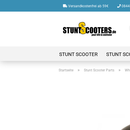
Versandkostenfrei ab 59€
08446
STUNT SCOOTER
STUNT SC
»
»
Startseite
Stunt Scooter Parts
Whe