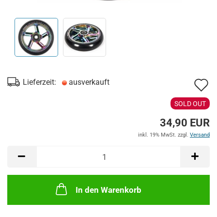
A
Lieferzeit:
ausverkauft
d
SOLD OUT
M
34,90 EUR
inkl. 19% MwSt. zzgl.
Versand
In den Warenkorb