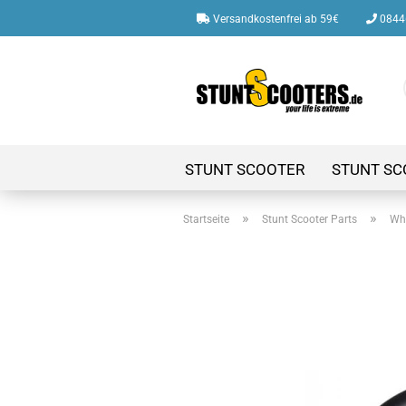
Versandkostenfrei ab 59€
08446
STUNT SCOOTER
STUNT SC
»
»
Startseite
Stunt Scooter Parts
Whe