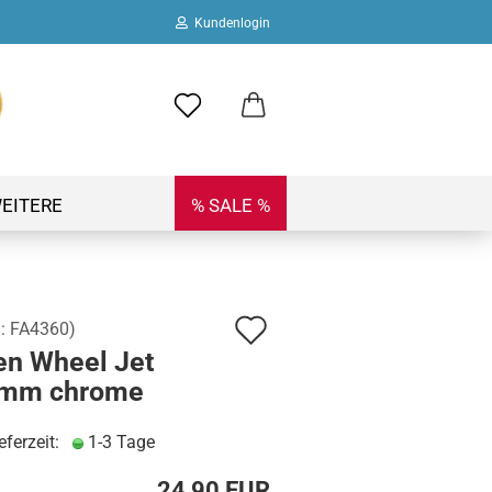
Kundenlogin
ail
swort
EITERE
% SALE %
Auf
.:
FA4360
)
 erstellen
en Wheel Jet
den
ort vergessen?
mm chrome
Merkzettel
eferzeit:
1-3 Tage
24,90 EUR