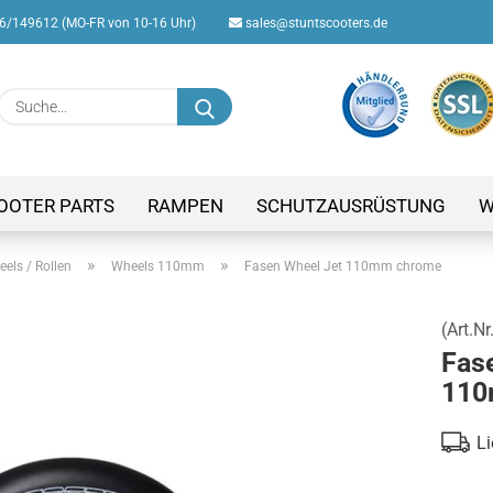
/149612 (MO-FR von 10-16 Uhr)
sales@stuntscooters.de
Suche...
E-M
Pas
OOTER PARTS
RAMPEN
SCHUTZAUSRÜSTUNG
W
»
»
els / Rollen
Wheels 110mm
Fasen Wheel Jet 110mm chrome
(Art.Nr
Konto
Fas
Passw
110
Li