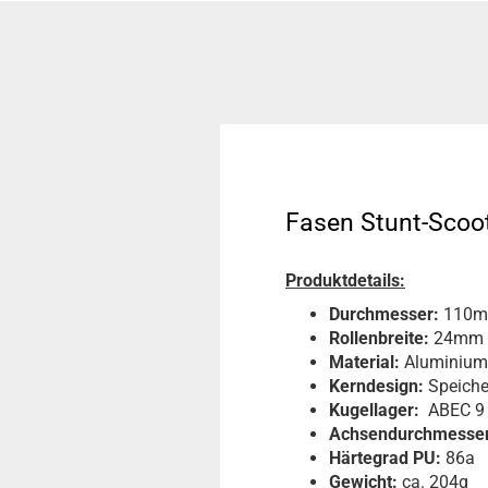
Fasen Stunt-Scoo
Produktdetails:
Durchmesser:
110
Rollenbreite:
24mm
Material:
Aluminium
Kerndesign:
Speich
Kugellager:
ABEC 9 
Achsendurchmesser
Härtegrad PU:
86a
Gewicht:
ca. 204g