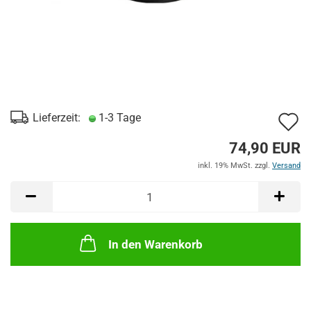
A
Lieferzeit:
1-3 Tage
d
74,90 EUR
M
inkl. 19% MwSt. zzgl.
Versand
In den Warenkorb