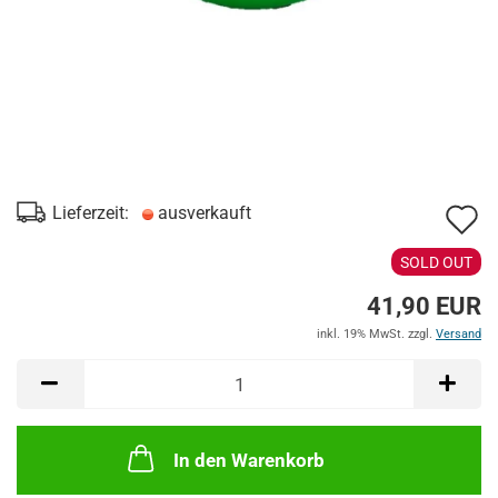
A
Lieferzeit:
ausverkauft
d
SOLD OUT
M
41,90 EUR
inkl. 19% MwSt. zzgl.
Versand
In den Warenkorb