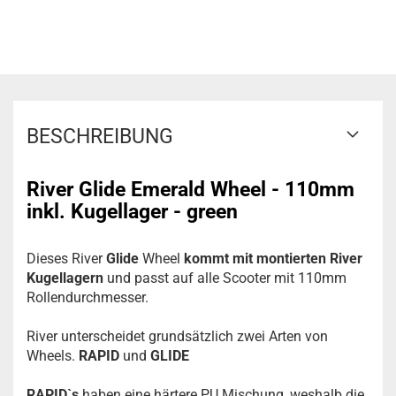
BESCHREIBUNG
River Glide Emerald Wheel - 110mm
inkl. Kugellager - green
Dieses River
Glide
Wheel
kommt mit montierten River
Kugellagern
und
passt auf alle Scooter mit 110mm
Rollendurchmesser.
River unterscheidet grundsätzlich zwei Arten von
Wheels.
RAPID
und
GLIDE
RAPID`s
haben eine härtere PU Mischung, weshalb die