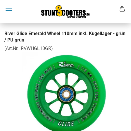
River Glide Emerald Wheel 110mm inkl. Kugellager - grün
/ PU grün
(Art.Nr.:
RVWHGL10GR
)