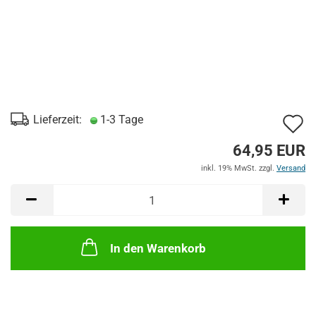
A
Lieferzeit:
1-3 Tage
d
64,95 EUR
M
inkl. 19% MwSt. zzgl.
Versand
In den Warenkorb