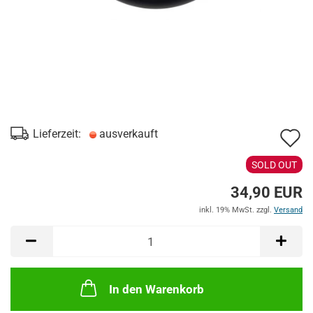
A
Lieferzeit:
ausverkauft
d
SOLD OUT
M
34,90 EUR
inkl. 19% MwSt. zzgl.
Versand
In den Warenkorb