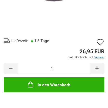
A
Lieferzeit:
1-3 Tage
d
26,95 EUR
M
inkl. 19% MwSt. zzgl.
Versand
In den Warenkorb